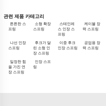
관련 제품 카테고리
튼튼한 스
소형 확장
스테인레
케이블 장
프링
스프링
스 인장 스
력 스프링
프링
나선 인장
후크가 달
이중 후크
공업용 장
스프링
린 소형 인
인장 스프링
력 스프링
장 스프링
일정한 힘
인장 스프
을 가진 연
링
장 스프링