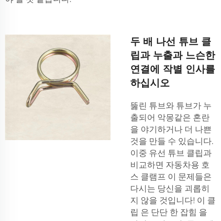
두 배 나선 튜브 클
립과 누출과 느슨한
연결에 작별 인사를
하십시오
뚫린 튜브와 튜브가 누
출되어 악몽같은 혼란
을 야기하거나 더 나쁜
것을 만들 수 있습니다.
이중 유선 튜브 클립과
비교하면
자동차용 호
스 클램프
이 문제들은
다시는 당신을 괴롭히
지 않을 것입니다! 이 클
립 은 단단 한 잡힘 을