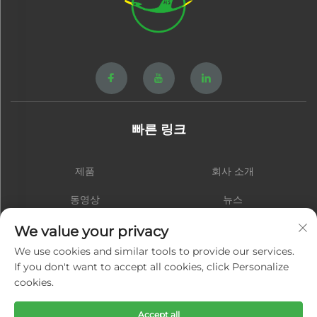
빠른 링크
제품
회사 소개
동영상
뉴스
연락처
블로그
We value your privacy
We use cookies and similar tools to provide our services.
If you don't want to accept all cookies, click Personalize
cookies.
구독하기
Accept all