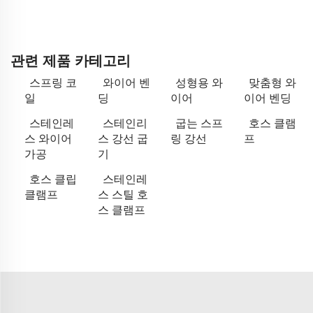
관련 제품 카테고리
스프링 코
와이어 벤
성형용 와
맞춤형 와
일
딩
이어
이어 벤딩
스테인레
스테인리
굽는 스프
호스 클램
스 와이어
스 강선 굽
링 강선
프
가공
기
호스 클립
스테인레
클램프
스 스틸 호
스 클램프