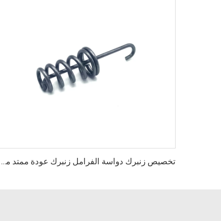
تخصيص زنبرك دواسة الفرامل زنبرك عودة ممتد من الفولاذ الكربوني