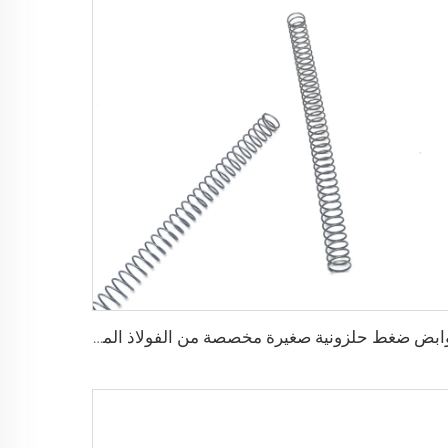
نوابض ضغط حلزونية صغيرة مخصصة من الفولاذ المقاوم للصدأ بالجملة