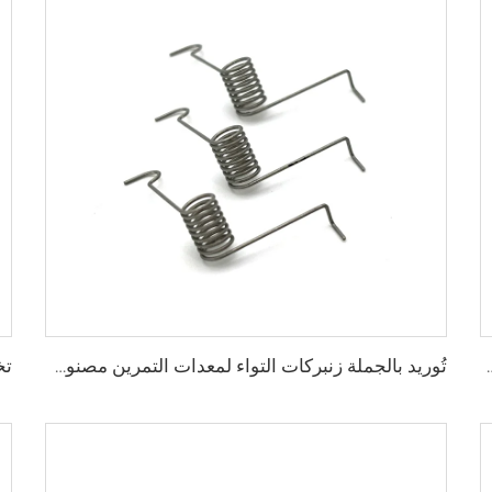
اوم للصدأ بتشكيل السلك من مصنع معتمد حسب معيار ISO
تُوريد بالجملة زنبركات التواء لمعدات التمرين مصنوعة من الفولاذ المقاوم للصدأ