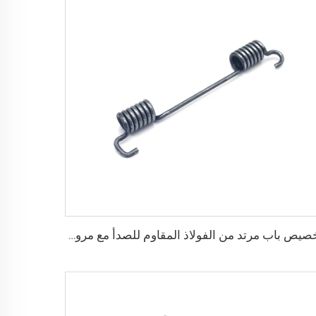
تخصيص باب مرتد من الفولاذ المقاوم للصدأ مع مرونة عالية لربيع الالتواء