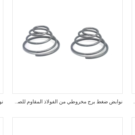
لاذ الكربوني لمصنع CE ISO
نوابض ضغط برج مخروطي من الفولاذ المقاوم للصدأ بالجملة