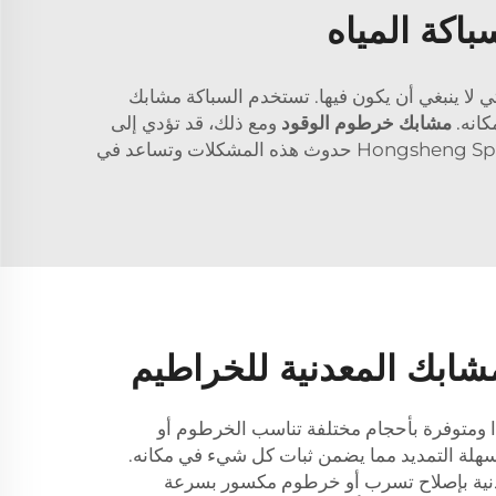
اكة المياه
ي لا ينبغي أن يكون فيها. تستخدم السباكة مشابك
كانه.
مشابك خرطوم الوقود
ومع ذلك، قد تؤدي إلى
أضرار جسيمة وسيكون من المؤكد مكلفًا جدًا إصلاحها. وسوف تمنع مشابك خراطيم معدنية، مثل تلك المتوفرة لدى Hongsheng Spring حدوث هذه المشكلات وتساعد في
شابك المعدنية للخراطيم
 ومتوفرة بأحجام مختلفة تناسب الخرطوم أو
 سهلة التمديد مما يضمن ثبات كل شيء في مكانه.
نية بإصلاح تسرب أو خرطوم مكسور بسرعة