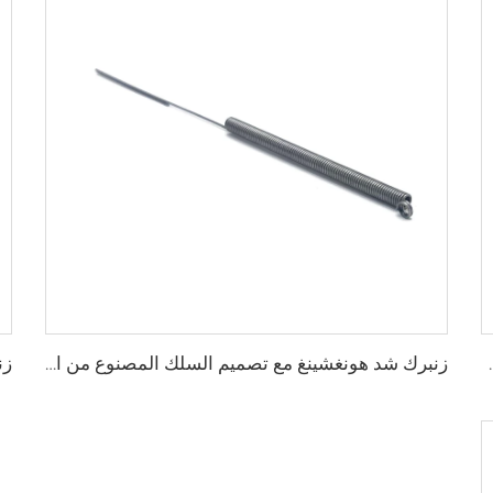
 آلة الهندسة بالجملة
زنبرك شد هونغشينغ مع تصميم السلك المصنوع من الفولاذ المقاوم للصدأ