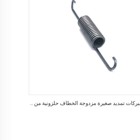
زنبركات تمديد صغيرة مزدوجة الخطاف حلزونية من المعدن من مصنع معتمد حسب معيار ISO