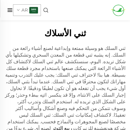
AR
ثني الأسلاك
ثني السلك هو وسيلة ممتعة وإبداعية لصنع أشياء رائعة من
السلك. إنه يشبه ثني قطعة من المعدن السحري وتشكيلها بأي
شكل تريده. اليوم، سنستكشف عالم ثني السلك لاكتشاف كل
الأشياء الرائعة التي يمكنك صنعها باستخدام مجرد قطعة سلك
بسيطة. هيا بنا! لاحتراف ثني السلك: يجب عليك التدرب وتنمية
مهاراتك لتكون محترفًا في ثني السلك. عندما تبدأ بثني السلك،
أول شيء يجب أن تفعله هو أن تكون لطيفًا ودقيقًا. لا تحاول
إجبار السلك على الانثناء، وإلا قد ينكسر. اثنِه ببطء وحذر؛ وركز
على الشكل الذي تريده له. استخدم السلك وتدرب أكثر،
وسوف تتمكن من التحكم فيه وصنع أشكال وأساليب أكثر
تعقيدًا. لاكتشاف إمكانيات ثني السلك: ثني السلك ليس
مخصصًا لصنع المجوهرات والنماذج فحسب. يمكنك استخدام
شركة هونغشينغ للزنبركات
ربيع التوتر
لصنع أي شيء بدءًا من