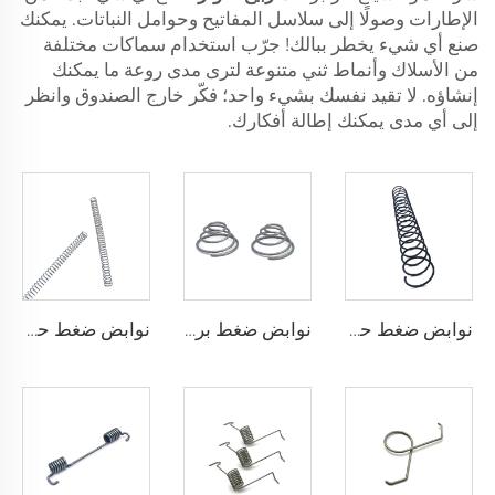
الإطارات وصولًا إلى سلاسل المفاتيح وحوامل النباتات. يمكنك
صنع أي شيء يخطر ببالك! جرّب استخدام سماكات مختلفة
من الأسلاك وأنماط ثني متنوعة لترى مدى روعة ما يمكنك
إنشاؤه. لا تقيد نفسك بشيء واحد؛ فكّر خارج الصندوق وانظر
إلى أي مدى يمكنك إطالة أفكارك.
نوابض ضغط حلزونية من الفولاذ الكربوني لمصنع CE ISO
نوابض ضغط برج مخروطي من الفولاذ المقاوم للصدأ بالجملة
نوابض ضغط حلزونية صغيرة مخصصة من الفولاذ المقاوم للصدأ بالجملة