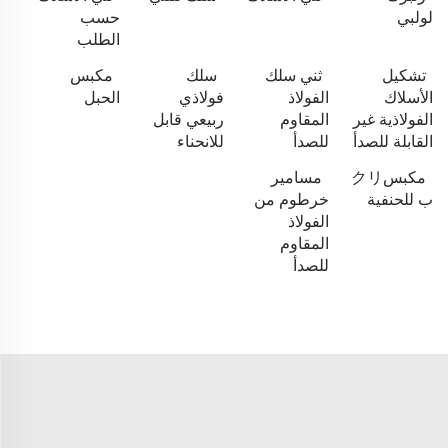
لولبي
حسب
الطلب
تشكيل
ثني سلك
سلك
مكبس
الأسلاك
الفولاذ
فولاذي
الحبل
الفولاذية غير
المقاوم
ربيعي قابل
القابلة للصدأ
للصدأ
للانحناء
مكبسクリ
مسامير
ب للحنفية
خرطوم من
الفولاذ
المقاوم
للصدأ