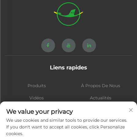
Liens rapides
Produits
À Propos De Nous
Vidéos
Actualités
Contact
BLOG
We value your privacy
We use cookies and similar tools to provide our services.
If you don't want to accept all cookies, click Personalize
cookies.