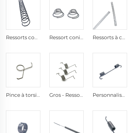
Ressorts coniques en acier au carbone spiralés et comprimés, usine certifiée CE ISO
Ressort conique en acier inoxydable, ressort de compression en tour
Ressorts à compression hélicoïdaux en acier inoxydable sur mesure
Pince à torsion double en acier inoxydable, formée au fil, fabriquée en usine certifiée CE ISO
Gros - Ressort de torsion pour appareil d'exercice en acier inoxydable
Personnalisation de ressorts de porte en acier inoxydable à retour élastique de type ressort torsionnel