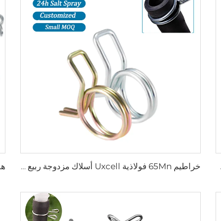
طوم القفل لخط الوقود
خراطيم 65Mn فولاذية Uxcell أسلاك مزدوجة ربيع كليب خرطوم قابل للقفل لخط الوقود أنابيب سيليكون