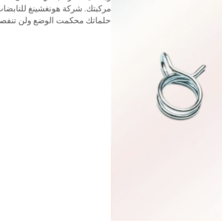
مركبتك. شركة هونغشينغ للنابضا
حلماتك محكمت الوضع ولن تنفص