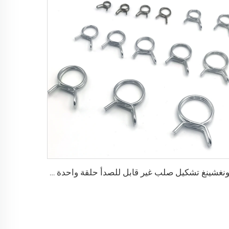
هونغشينغ تشكيل صلب غير قابل للصدأ حلقة واحدة ربيع لولبي نوع كlamق خرطوم الوقود