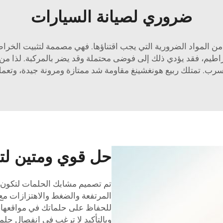
ضروري لصيانة السيارات
المواد الضرورية التي يجب اقتناؤها. فهي مصممة لتثبيت الخراطي
اطيم، فقد يؤدي ذلك إلى فوضى محتملة وقد يضر بالمركبة. لذا م
ب. تمتلك ربيع هونغشينغ مقاومة شد ممتازة ومرونة جيدة، وتعم
حل قوي ومتين لتث
تم تصميم مشابك الحلمات لتكون 
المرتفعة والضغط والاهتزازات مع ال
للحفاظ على حلماتك في مواقعها، 
وبالتأكيد لا ترغب في انفصال حلمة