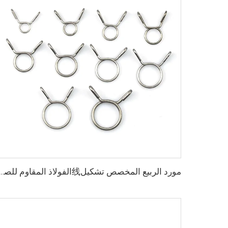
مورد الربيع المخصص تشكيل线الفولاذ المقاوم للصدأ أسلاك واحدة ربيع التواء نوع حلقة خر