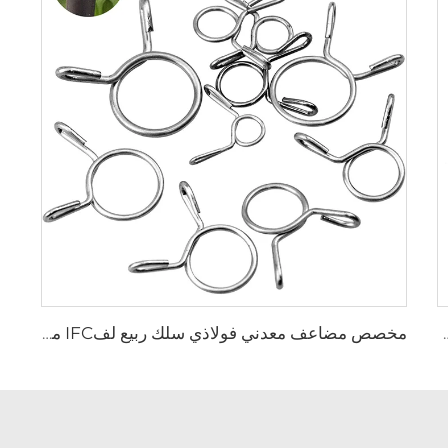
سلك فولاذي ربيع خرطوم قابضクリب
مخصص مضاعف معدني فولاذي سلك ربيع لفIFC مقايسة للوقود خرطوم السيليكون