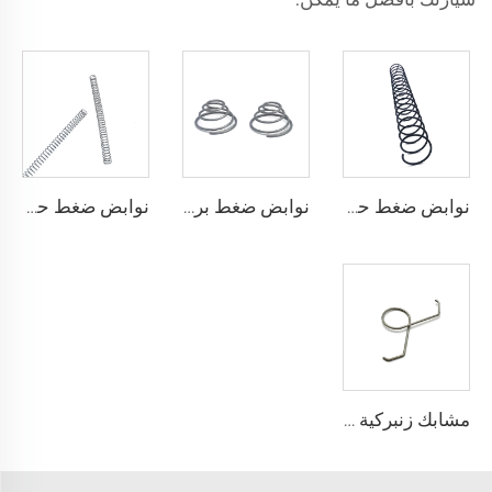
نوابض ضغط حلزونية من الفولاذ الكربوني لمصنع CE ISO
نوابض ضغط برج مخروطي من الفولاذ المقاوم للصدأ بالجملة
نوابض ضغط حلزونية صغيرة مخصصة من الفولاذ المقاوم للصدأ بالجملة
مشابك زنبركية مزدوجة التواء مصنوعة من الفولاذ المقاوم للصدأ بتشكيل السلك من مصنع معتمد حسب معيار ISO