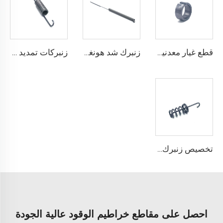
قطع غيار معدنية كم مروحة لمضخة آلة الهندسة بالجملة
زنبرك شد هونغشينغ مع تصميم السلك المصنوع من الفولاذ المقاوم للصدأ
زنبركات تمديد صغيرة مزدوجة الخطاف حلزونية من المعدن من مصنع معتمد حسب معيار ISO
تخصيص زنبرك دواسة الفرامل زنبرك عودة ممتد من الفولاذ الكربوني
احصل على مقاطع خراطيم الوقود عالية الجودة