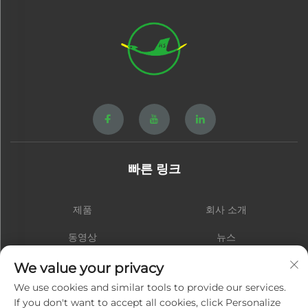
빠른 링크
제품
회사 소개
동영상
뉴스
연락처
블로그
We value your privacy
We use cookies and similar tools to provide our services.
If you don't want to accept all cookies, click Personalize