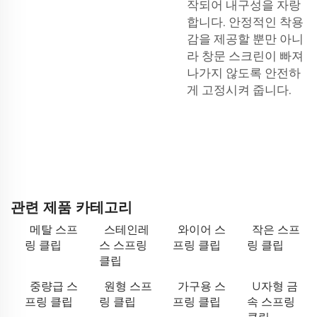
작되어 내구성을 자랑
합니다. 안정적인 착용
감을 제공할 뿐만 아니
라 창문 스크린이 빠져
나가지 않도록 안전하
게 고정시켜 줍니다.
관련 제품 카테고리
메탈 스프
스테인레
와이어 스
작은 스프
링 클립
스 스프링
프링 클립
링 클립
클립
중량급 스
원형 스프
가구용 스
U자형 금
프링 클립
링 클립
프링 클립
속 스프링