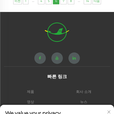
...
...
이전
1
4
5
6
7
8
14
다음
빠른 링크
제품
회사 소개
영상
뉴스
연락처
블로그
We value your privacy