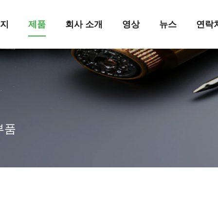
이지
제품
회사 소개
영상
뉴스
연락
부품