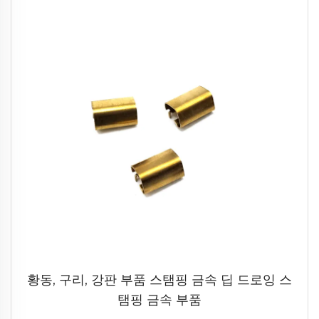
황동, 구리, 강판 부품 스탬핑 금속 딥 드로잉 스
탬핑 금속 부품