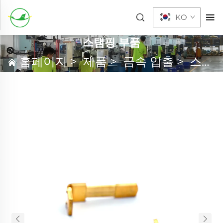
KO
스탬핑 부품
홈페이지
>
제품
>
금속 압출
>
스탬핑 부품