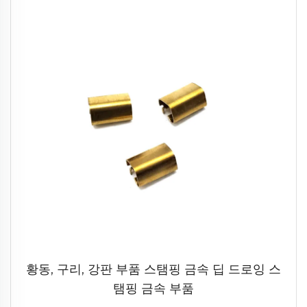
황동, 구리, 강판 부품 스탬핑 금속 딥 드로잉 스
탬핑 금속 부품