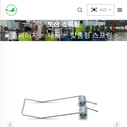
KO
토션 스프링
홈페이지
>
제품
>
맞춤형 스프링
>