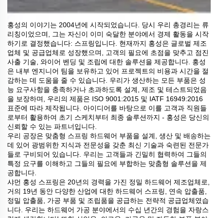
홍성의 이야기는 2004년에 시작되었습니다. 당시 우리 총경리는 류
리칭이었으며, 그는 자신이 이미 숙달한 분야에서 경제 활동을 시작
하기로 결정했습니다: 스프링입니다. 현재까지 홍성은 글로벌 제조
업체 및 공급업체로 성장했으며, 고객의 필요에 초점을 맞추고 점진
사출 기술, 와이어 벤딩 및 조립에 대한 솔루션을 제공합니다. 홍성
은 내부 엔지니어 팀을 보유하고 있어 프로젝트의 비용과 시간을 절
감하는 데 도움을 줄 수 있습니다. 우리가 생산하는 모든 부품은 성
능 요구사항을 충족하거나 초과하도록 설계, 제조 및 테스트되었음
을 보장하며, 우리의 제품은 ISO 9001:2015 및 IATF 16949:2016
표준에 따라 제작됩니다. 아이디어를 바탕으로 이를 고객과 직원들
로부터 활용하여 초기 스케치부터 최종 솔루션까지 - 홍성은 당신의
신뢰할 수 있는 파트너입니다.
우리 공장은 맞춤형 스프링 하드웨어 부품을 설계, 생산 및 배송하는
데 있어 광범위한 지식과 전문성을 갖춘 최신 기술과 숙련된 전문가
들로 구비되어 있습니다. 우리는 고객들과 긴밀히 협력하여 그들의
특정 요구를 이해하고 그들의 필요에 부합하는 맞춤형 솔루션을 제
공합니다.
샤먼 홍성 스프링은 20년의 경력을 가진 정밀 하드웨어 제조업체로,
거의 19년 동안 다양한 산업에 대한 하드웨어 스프링, 연속 압출품,
정밀 압출품, 가공 부품 및 조립품을 공급하는 전략적 공급업체였습
니다. 우리는 하드웨어 가공 분야에서의 수십 년간의 경험을 자랑스