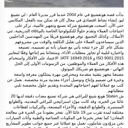
بدأت قصة هونغشينغ في عام 2004 عندما قرر مديرنا العام - لي تشينغ
ليو، إنشاء نشاط اقتصادي في مجال كان قد تمكن منه بالفعل: المكابس.
حتى الآن، أصبحت هونغشينغ شركة تصنيع وتجهيز عالمية، تركز على
احتياجات العملاء وتقدم حلولًا للتكنولوجيا الخاصة بالمolds التدريجية، ثني
الأسلاك، وكذلك التجميع. توفر هونغشينغ فريقًا من المهندسين الداخليين
الذين سيساعدون العملاء على تقليل التكلفة والوقت من مشروعهم
بشكل عام. كل جزء ننتجه يأتي مع ضمان بأنه تم تصميمه، تصنيعه
واختباره لتلبية أو تجاوز متطلبات الأداء، ومنتجاتنا يتم إنتاجها وفقًا لمعايير
ISO 9001:2015 و IATF 16949:2016. الاعتماد على الأفكار واستخدام
هذه الأفكار من العملاء والموظفين، من الرسومات الأولى إلى الحل
النهائي - هونغشينغ هو شريكك الموثوق.
مصنعنا مجهز بتقنية متقدمة ومحترفين مهرة يمتلكون معرفة واسعة
وخبرة في تصميم وإنتاج وتوصيل أجزاء معدنية مرنة مخصصة. نعمل عن
كثب مع عملائنا لفهم احتياجاتهم المحددة وتقديم حلول مخصصة تلبي
متطلباتهم.
ش Staten هونغ شينغ للبراغي هي شركة تصنيع معدات دقيقة لديها 20
عامًا من الخبرة، وقد كانت مورّد استراتيجي للبراغي المعدنية، والطوابع
المستمرة، والطوابع الدقيقة، والأجزاء المصنعة، والتركيبات لقطاعات
مختلفة لمدة تقرب من 19 عامًا الآن. نفخر بعقودنا من الخبرة في معالجة
المعادن! كما نفخر بخبرتنا في المكونات الصناعية والطبية وأثاث السيارات.
نحن مزوّدون شاملون، نعمل مع عملائنا عبر جميع جوانب تطوير المشاريع