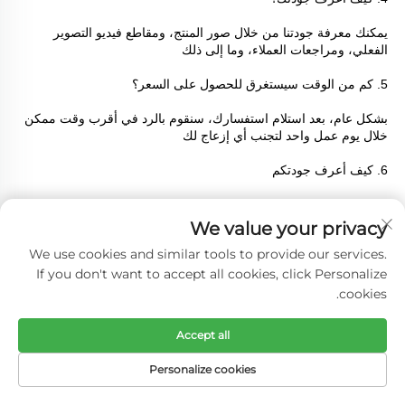
يمكنك معرفة جودتنا من خلال صور المنتج، ومقاطع فيديو التصوير 
الفعلي، ومراجعات العملاء، وما إلى ذلك 
5. كم من الوقت سيستغرق للحصول على السعر؟ 
بشكل عام، بعد استلام استفسارك، سنقوم بالرد في أقرب وقت ممكن 
خلال يوم عمل واحد لتجنب أي إزعاج لك 
6. كيف أعرف جودتكم 
يمكنك معرفة جودتنا من خلال صور المنتج، ومقاطع فيديو التصوير 
الفعلي، ومراجعات العملاء، وما إلى ذلك 
We value your privacy
We use cookies and similar tools to provide our services.
7. كم من الوقت سيستغرق التسليم 
If you don't want to accept all cookies, click Personalize
حسب عدد المنتجات وسهولة المعالجة، نسرّع عادة الإنتاج عندما نتلقى 
cookies.
طلبًا 
Accept all
8. ما هي طرق الدفع التي تدعمونها 
Personalize cookies
T/T أو الحسابات الأخرى 