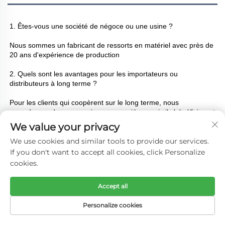
1. Êtes-vous une société de négoce ou une usine ? 
Nous sommes un fabricant de ressorts en matériel avec près de 
20 ans d'expérience de production 
2. Quels sont les avantages pour les importateurs ou 
distributeurs à long terme ? 
Pour les clients qui coopèrent sur le long terme, nous 
accorderons des concessions appropriées, mais ils bénéficieront 
également d'un grand nombre d'avantages. 
We value your privacy
We use cookies and similar tools to provide our services.
3. Puis-je prendre un échantillon ? Est-ce gratuit ? 
If you don't want to accept all cookies, click Personalize
Si nous avons l'échantillon dont vous avez besoin en stock, nous 
cookies.
pouvons l'envoyer gratuitement. Si nous n'avons pas 
l'échantillon dont vous avez besoin, il faudra payer un certain 
Accept all
montant pour les échantillons. 
Personalize cookies
4. Comment puis-je connaître votre qualité ? 