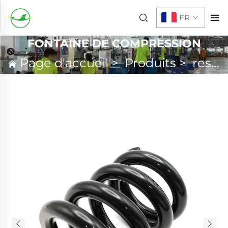
FR
FONTAINE DE COMPRESSION
Page d'accueil
>
Produits
>
ressort personnalisé