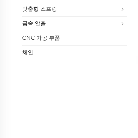
맞춤형 스프링
금속 압출
CNC 가공 부품
체인