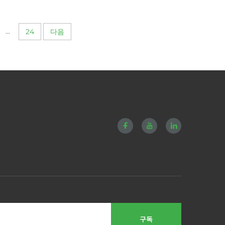
...
24
다음
구독