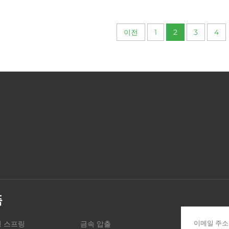
밀링 부품
이전
1
2
3
4
품
 스프링
금속 압출