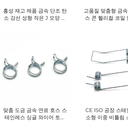
홍성 재고 제품 금속 단조 탄
고품질 맞춤형 금속
소 강선 성형 작은 J 모양 팽
스 콘 헬리컬 코일
창 후크
링
맞춤 도금 금속 연료 호스 스
CE ISO 공장 스
테인레스 싱글 와이어 토크
소형 이중 비틀림 
스프링 호스 클립 클램프
스크 램프 클립 