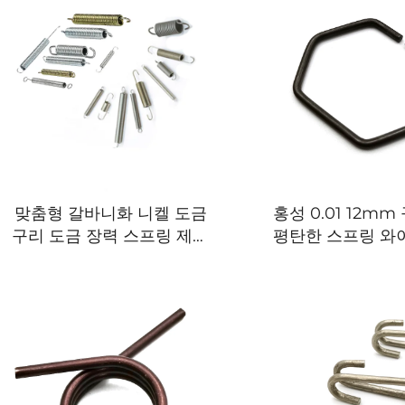
맞춤형 갈바니화 니켈 도금
홍성 0.01 12m
구리 도금 장력 스프링 제작
평탄한 스프링 와
가능