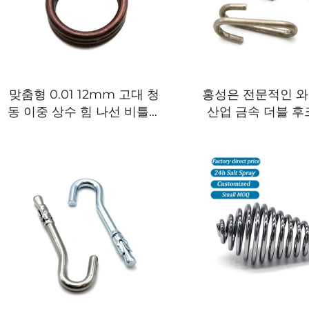
맞춤형 0.01 12mm 고대 청
홍성은 전문적인 와
동 이중 상수 힘 나선 비틀림
산업 금속 더블 후
스프링
20 년 경험이 