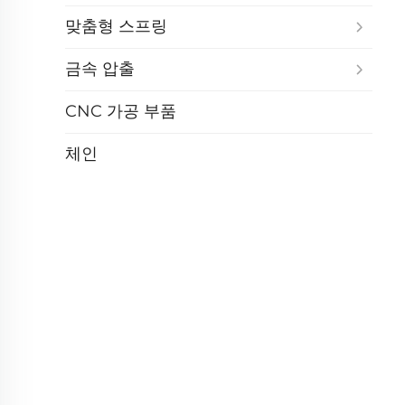
맞춤형 스프링
금속 압출
CNC 가공 부품
체인