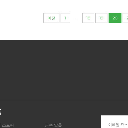
...
이전
1
18
19
20
품
 스프링
금속 압출