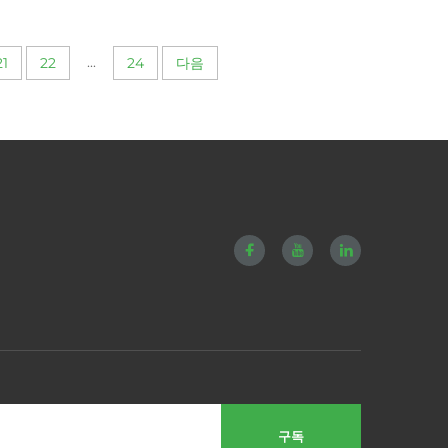
...
21
22
24
다음
구독