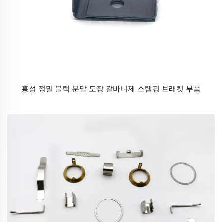
홍성 정밀 블랙 분말 도장 갈바니제 스탬핑 브래킷 부품