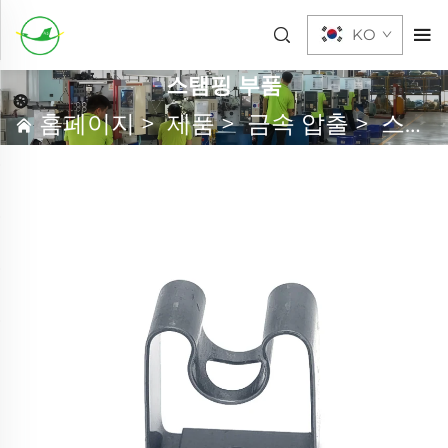
KO
스탬핑 부품
홈페이지
>
제품
>
금속 압출
>
스탬핑 부품