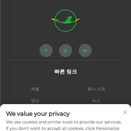
빠른 링크
제품
회사 소개
영상
뉴스
연락처
블로그
We value your privacy
We use cookies and similar tools to provide our services.
If you don't want to accept all cookies, click Personalize