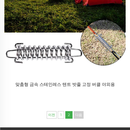
맞춤형 금속 스테인레스 텐트 밧줄 고정 버클 야외용
이전
1
2
다음