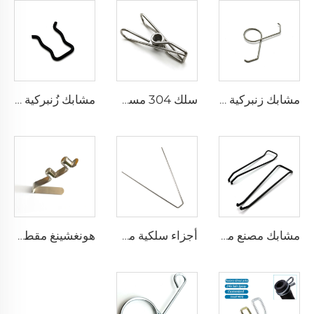
مشابك زنبركية مزدوجة التواء مصنوعة من الفولاذ المقاوم للصدأ بتشكيل السلك من مصنع معتمد حسب معيار ISO
سلك 304 مسمار معدني لتعليق الجوارب بنابض لولبي للاستخدام في تعليق الملابس
مشابك زُنبركية على شكل حرف U مع طلاء أسود من شركة هونغشينغ، زُنبركات على شكل خاص
مشابك مصنع معتمدة بشهادة CE و ISO، زُنبركات على أشكال متنوعة، مشابك معدنية مخصصة على شكل سلك
أجزاء سلكية مخصصة بأشكال مختلفة أجزاء تشكيل الأسلاك مقاطع الربيع
هونغشينغ مقطع قطب خيمة مشبك ربيع زر دفع المجداف القارب مشبك الربيع الفارغة أنبوب قفل مزدوج مسمار المشبك