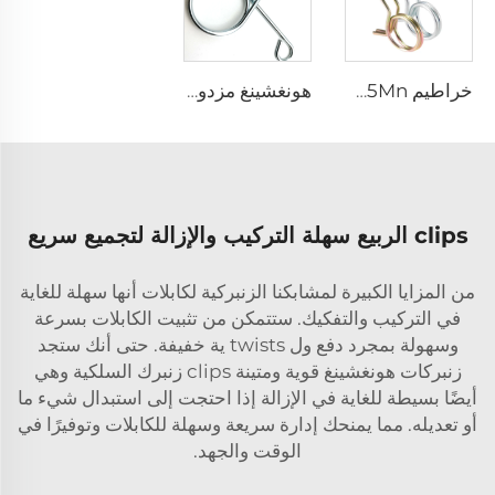
خراطيم 65Mn فولاذية Uxcell أسلاك مزدوجة ربيع كليب خرطوم قابل للقفل لخط الوقود أنابيب سيليكون
هونغشينغ مزدوج حلزوني إضاءة خاصة شكل تواء ربيع فولاذي صلب مقاطع الربيع
clips الربيع سهلة التركيب والإزالة لتجميع سريع
من المزايا الكبيرة لمشابكنا الزنبركية لكابلات أنها سهلة للغاية
في التركيب والتفكيك. ستتمكن من تثبيت الكابلات بسرعة
وسهولة بمجرد دفع ول twists ية خفيفة. حتى أنك ستجد
زنبركات هونغشينغ قوية ومتينة
clips زنبرك السلكية
وهي
أيضًا بسيطة للغاية في الإزالة إذا احتجت إلى استبدال شيء ما
أو تعديله. مما يمنحك إدارة سريعة وسهلة للكابلات وتوفيرًا في
الوقت والجهد.