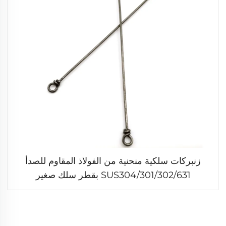
زنبركات سلكية منحنية من الفولاذ المقاوم للصدأ
SUS304/301/302/631 بقطر سلك صغير