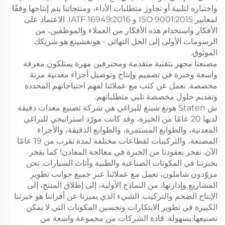
واختباره لتلبية أو تجاوز متطلبات الأداء، ومنتجاتنا يتم إنتاجها وفقًا
لمعايير ISO 9001:2015 و IATF 16949:2016. الاعتماد على
الأفكار واستخدام هذه الأفكار من العملاء والموظفين، من
الرسومات الأولى إلى الحل النهائي - هونغشينغ هو شريكك
الموثوق.
مصنعنا مجهز بتقنية متقدمة ومحترفين مهرة يمتلكون معرفة
واسعة وخبرة في تصميم وإنتاج وتوصيل أجزاء معدنية مرنة
مخصصة. نعمل عن كثب مع عملائنا لفهم احتياجاتهم المحددة
وتقديم حلول مخصصة تلبي متطلباتهم.
ش Staten هونغ شينغ للبراغي هي شركة تصنيع معدات دقيقة
لديها 20 عامًا من الخبرة، وقد كانت مورّد استراتيجي للبراغي
المعدنية، والطوابع المستمرة، والطوابع الدقيقة، والأجزاء
المصنعة، والتركيبات لقطاعات مختلفة لمدة تقرب من 19 عامًا
الآن. نفخر بعقودنا من الخبرة في معالجة المعادن! كما نفخر
بخبرتنا في المكونات الصناعية والطبية وأثاث السيارات. نحن
مزوّدون شاملون، نعمل مع عملائنا عبر جميع جوانب تطوير
المشاريع وإدارتها، من النماذج الأولية، إلى إطلاق المنتج، إلى
الإنتاج الضخم والتركيب. الشيء الذي يميزنا عن أقراننا هو خبرتنا
الكبيرة في تطوير الابتكارات وتحسين المكونات التي لا يمكن
تصنيعها بسهولة. قادة الشركات من مجموعة واسعة من