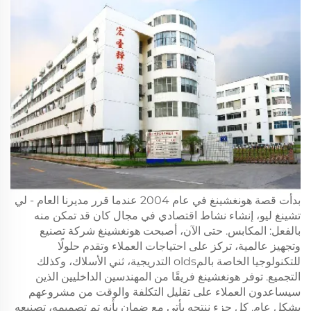
بدأت قصة هونغشينغ في عام 2004 عندما قرر مديرنا العام - لي
تشينغ ليو، إنشاء نشاط اقتصادي في مجال كان قد تمكن منه
بالفعل: المكابس. حتى الآن، أصبحت هونغشينغ شركة تصنيع
وتجهيز عالمية، تركز على احتياجات العملاء وتقدم حلولًا
للتكنولوجيا الخاصة بالمolds التدريجية، ثني الأسلاك، وكذلك
التجميع. توفر هونغشينغ فريقًا من المهندسين الداخليين الذين
سيساعدون العملاء على تقليل التكلفة والوقت من مشروعهم
بشكل عام. كل جزء ننتجه يأتي مع ضمان بأنه تم تصميمه، تصنيعه