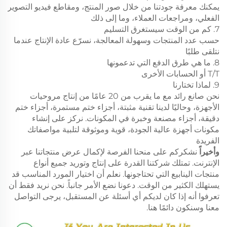
يمكنك معرفة جودتنا من خلال صور المنتج، ومقاطع فيديو التصوير
الفعلي، ومراجعات العملاء، وما إلى ذلك
7. كم من الوقت سيستغرق التسليم
حسب عدد المنتجات وسهولة المعالجة، نسرّع عادة الإنتاج عندما
نتلقى طلبًا
8. ما هي طرق الدفع التي تدعمونها
T/T أو الحسابات الأخرى
9. لماذا تختارنا
نحن صانع رائد مع ما يقرب من 20 عامًا من إنتاج مروحيات
الأجهزة، وحاليًا لدينا تقنية مثبتة، أجزاء ختم مستمرة، أجزاء ختم
دقيقة، أجزاء مصنعة وخبرة في المكونات. نركز على إنشاء
مكونات أجهزة عالية الجودة، قوية وموثوقة لتلبية مواصفاتك
الفريدة
وأخيراً
نشكركم على منحنا الفرصة لإكمال عرض منتجاتنا عبر
الإنترنت. تمتلك شركتنا القدرة على إنتاج وتوريد جميع أنواع
منتجات الينابيع التي تحتاجونها. نعلم أن اختيار المورد المناسب قد
يستهلك الكثير من الوقت. دعونا نضع الأمر جانباً. نحن نريد فقط أن
تعرفوا أنه إذا كان لديكم أي أسئلة عن المستقبل، يرجى التواصل
معنا وسنكون دائمًا هنا.