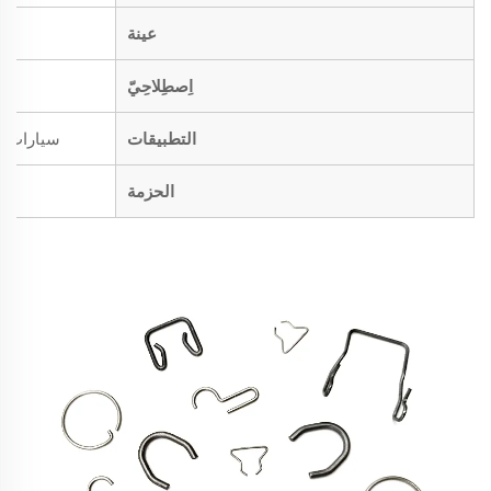
عينة
اِصطِلاحِيّ
التطبيقات
سيارات، د
الحزمة