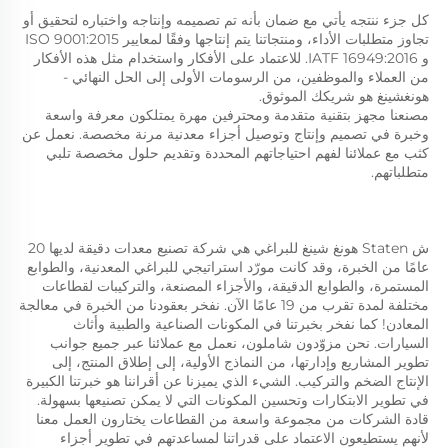
كل جزء ننتجه يأتي مع ضمان بأنه تم تصميمه وإنتاجه واختباره لتحقيق أو 
تجاوز متطلبات الأداء، ومنتجاتنا يتم إنتاجها وفقًا لمعايير ISO 9001:2015 
و IATF 16949:2016. للاعتماد على الأفكار واستخدام مثل هذه الأفكار 
من العملاء والموظفين، من الرسومات الأولى إلى الحل النهائي - 
هونغشينغ هو شريكك الموثوق. 
مصنعنا مجهز بتقنية متقدمة ومحترفين مهرة يمتلكون معرفة واسعة 
وخبرة في تصميم وإنتاج وتوصيل أجزاء معدنية مرنة مخصصة. نعمل عن 
كثب مع عملائنا لفهم احتياجاتهم المحددة وتقديم حلول مخصصة تلبي 
متطلباتهم. 
ش Staten هونغ شينغ للبراغي هي شركة تصنيع معدات دقيقة لديها 20 
عامًا من الخبرة، وقد كانت مورّد استراتيجي للبراغي المعدنية، والطوابع 
المستمرة، والطوابع الدقيقة، والأجزاء المصنعة، والتركيبات لقطاعات 
مختلفة لمدة تقرب من 19 عامًا الآن. نفخر بعقودنا من الخبرة في معالجة 
المعادن! كما نفخر بخبرتنا في المكونات الصناعية والطبية وأثاث 
السيارات. نحن مزوّدون شاملون، نعمل مع عملائنا عبر جميع جوانب 
تطوير المشاريع وإدارتها، من النماذج الأولية، إلى إطلاق المنتج، إلى 
الإنتاج الضخم والتركيب. الشيء الذي يميزنا عن أقراننا هو خبرتنا الكبيرة 
في تطوير الابتكارات وتحسين المكونات التي لا يمكن تصنيعها بسهولة. 
قادة الشركات من مجموعة واسعة من القطاعات يختارون العمل معنا 
لأنهم يستطيعون الاعتماد على قدراتنا لمساعدتهم في تطوير أجزاء 