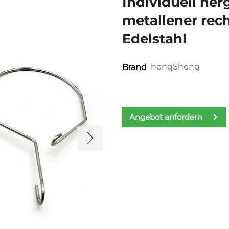
Individuell her
metallener rec
Edelstahl
hongSheng
Brand
Angebot anfordern