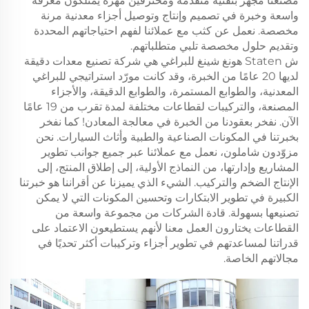
مصنعنا مجهز بتقنية متقدمة ومحترفين مهرة يمتلكون معرفة
واسعة وخبرة في تصميم وإنتاج وتوصيل أجزاء معدنية مرنة
مخصصة. نعمل عن كثب مع عملائنا لفهم احتياجاتهم المحددة
وتقديم حلول مخصصة تلبي متطلباتهم.
ش Staten هونغ شينغ للبراغي هي شركة تصنيع معدات دقيقة
لديها 20 عامًا من الخبرة، وقد كانت مورّد استراتيجي للبراغي
المعدنية، والطوابع المستمرة، والطوابع الدقيقة، والأجزاء
المصنعة، والتركيبات لقطاعات مختلفة لمدة تقرب من 19 عامًا
الآن. نفخر بعقودنا من الخبرة في معالجة المعادن! كما نفخر
بخبرتنا في المكونات الصناعية والطبية وأثاث السيارات. نحن
مزوّدون شاملون، نعمل مع عملائنا عبر جميع جوانب تطوير
المشاريع وإدارتها، من النماذج الأولية، إلى إطلاق المنتج، إلى
الإنتاج الضخم والتركيب. الشيء الذي يميزنا عن أقراننا هو خبرتنا
الكبيرة في تطوير الابتكارات وتحسين المكونات التي لا يمكن
تصنيعها بسهولة. قادة الشركات من مجموعة واسعة من
القطاعات يختارون العمل معنا لأنهم يستطيعون الاعتماد على
قدراتنا لمساعدتهم في تطوير أجزاء وتركيبات أكثر تحديًا في
مجالاتهم الخاصة.