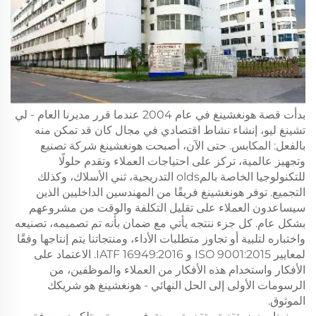
بدأت قصة هونغشينغ في عام 2004 عندما قرر مديرنا العام - لي
تشينغ ليو، إنشاء نشاط اقتصادي في مجال كان قد تمكن منه
بالفعل: المكابس. حتى الآن، أصبحت هونغشينغ شركة تصنيع
وتجهيز عالمية، تركز على احتياجات العملاء وتقدم حلولًا
للتكنولوجيا الخاصة بالمolds التدريجية، ثني الأسلاك، وكذلك
التجميع. توفر هونغشينغ فريقًا من المهندسين الداخليين الذين
سيساعدون العملاء على تقليل التكلفة والوقت من مشروعهم
بشكل عام. كل جزء ننتجه يأتي مع ضمان بأنه تم تصميمه، تصنيعه
واختباره لتلبية أو تجاوز متطلبات الأداء، ومنتجاتنا يتم إنتاجها وفقًا
لمعايير ISO 9001:2015 و IATF 16949:2016. الاعتماد على
الأفكار واستخدام هذه الأفكار من العملاء والموظفين، من
الرسومات الأولى إلى الحل النهائي - هونغشينغ هو شريكك
الموثوق.