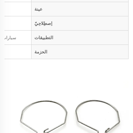
عينة
اِصطِلاحِيّ
التطبيقات
سيارات، د
الحزمة