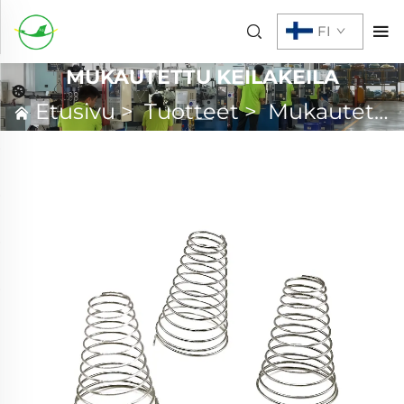
FI
MUKAUTETTU KEILAKEILA
Etusivu
>
Tuotteet
>
Mukautettu keilakeila