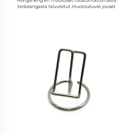
Hongsheng eri muotoiset ruostumattomasta
teräslangasta taivutetut muotoutuvat jouset