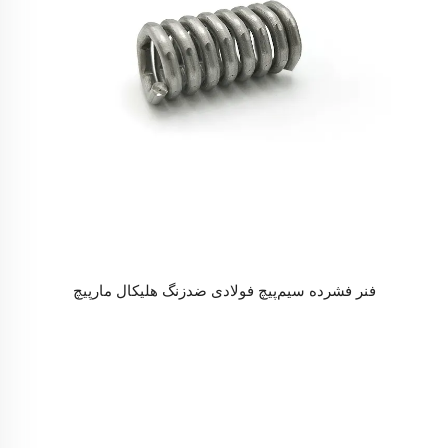
فنر فشرده سیم‌پیچ فولادی ضدزنگ هلیکال مارپیچ