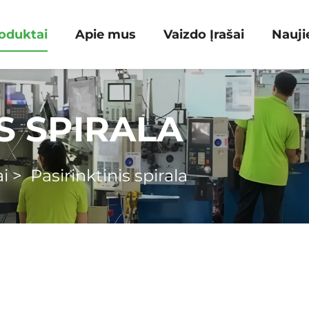
oduktai
Apie mus
Vaizdo Įrašai
Nauji
S SPIRALA
i
>
Pasirinktinis spirala