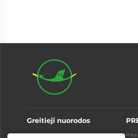
Greitieji nuorodos
PR
Produktai
Apie mus
Prita