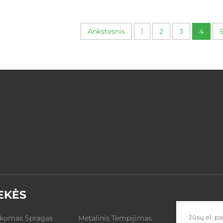
Mažasis Sukiojimo
Pavasari
Pavasaris
Ankstesnis
1
2
3
4
EKĖS
ikomas Spragas
Metalinis Tempijimas