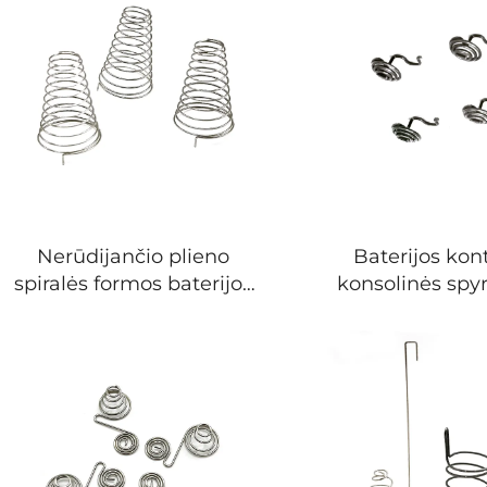
Nerūdijančio plieno
Baterijos kon
spiralės formos baterijos
konsolinės spy
kontaktinis galas,
gamintoj
baterijos spyruoklinis
kontaktas