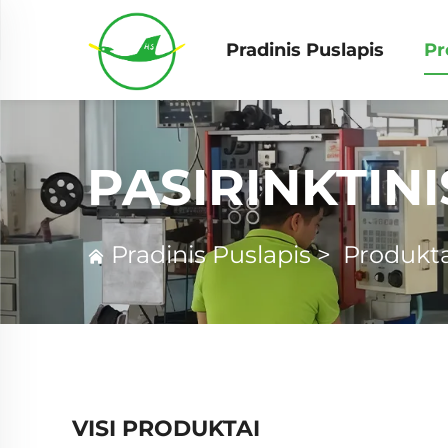
Pradinis Puslapis
Pr
PASIRINKTINI
Pradinis Puslapis
>
Produkta
VISI PRODUKTAI