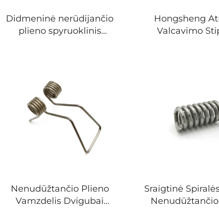
Didmeninė nerūdijančio
Hongsheng At
plieno spyruoklinis
Valcavimo Sti
laikiklis įvairių dydžių
Plieno Vielos F
mobiliųjų telefonų stovui
Lenkimo Sp
Nenudūžtančio Plieno
Sraigtinė Spiral
Vamzdelis Dvigubai
Nenudūžtančio
Sukta Spiralės Formos
Apvijos Susp