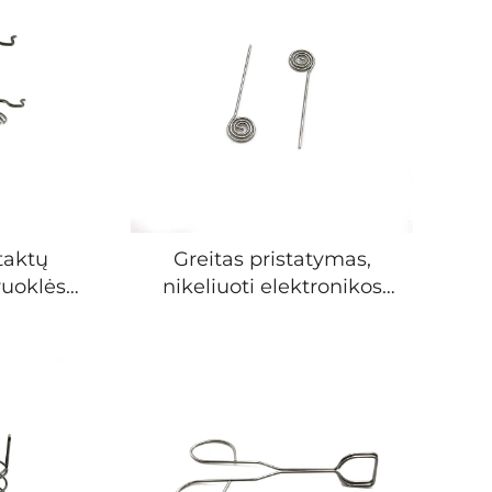
taktų
Greitas pristatymas,
ruoklės
nikeliuoti elektronikos
as
baterijų kontaktų
spyruoklių kontaktai