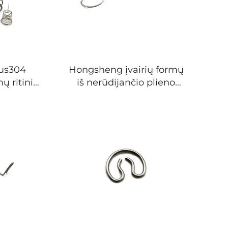
Sus304
Hongsheng įvairių formų
ų ritinių
iš nerūdijančio plieno
spyruokle
vielos lenkimo
aktai
formavimo spyruoklė