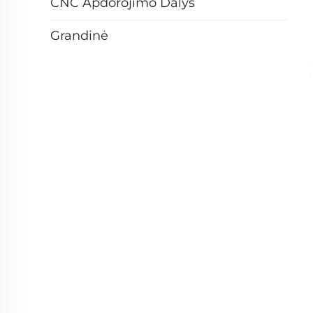
CNC Apdorojimo Dalys
Grandinė