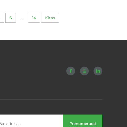
s
Kontaktui
...
5
6
14
Kitas
Prenumeruoti