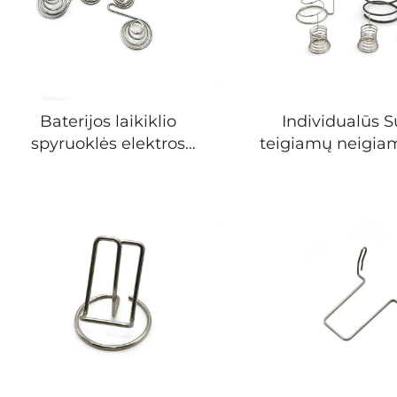
Baterijos laikiklio
Individualūs 
spyruoklės elektros
teigiamų neigiam
jungtys teigiami ir
Aa sukabinti su 
neigiami kontaktai ritės
įkrovimo kont
baterijos spyruoklė