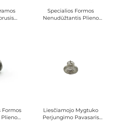
ramos
Specialios Formos
prusis
Nenudūžtantis Plieno
ormavimo
Vamzdelis Formuojantis
yris
Metalo Lankstymo
Pavasaris
ės Formos
Liesčiamojo Mygtuko
 Plieno
Perjungimo Pavasaris
audimo
Plokštelės Baterijos