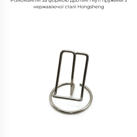
Різноманітні за формою дротяні гнуті пружини з
нержавіючої сталі Hongsheng