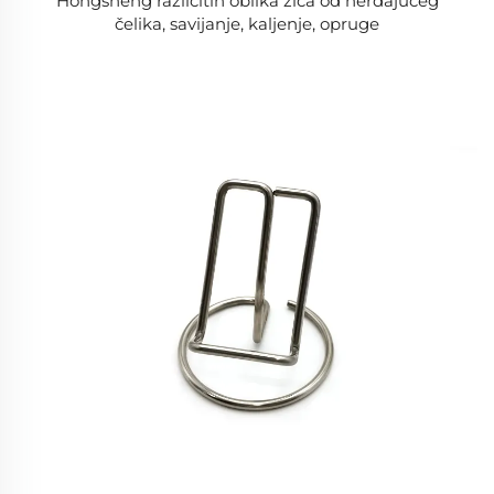
Hongsheng različitih oblika žica od nerđajućeg
čelika, savijanje, kaljenje, opruge