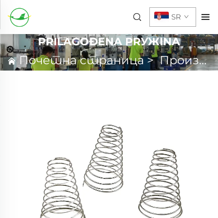
SR
PRILAGOĐENA PRУЖINA
Почетна страница
>
Производи