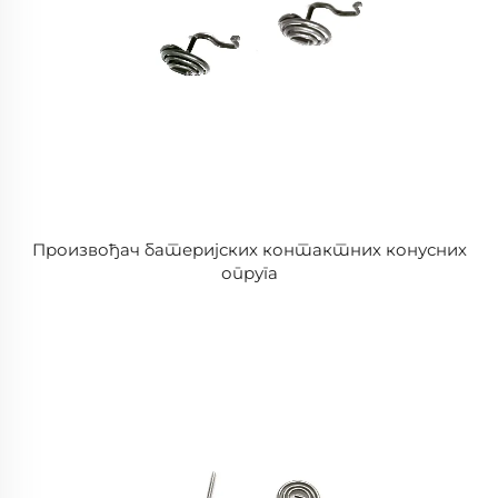
Произвођач батеријских контактних конусних
опруга