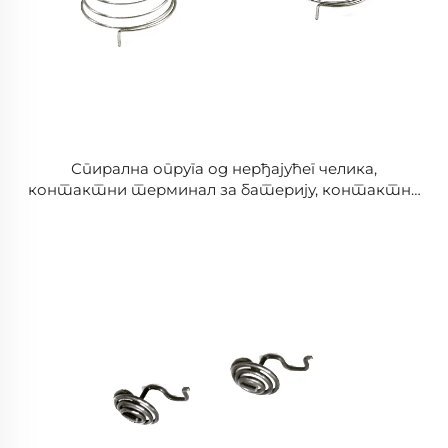
Спирална опруга од нерђајућег челика,
контактни терминал за батерију, контактна
опруга за батерију