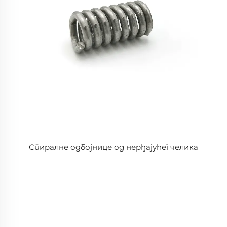
Спиралне одбојнице од нерђајућег челика