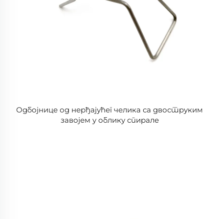
Одбојнице од нерђајућег челика са двоструким
завојем у облику спирале