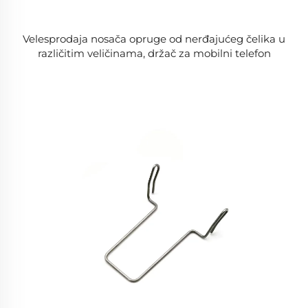
Velesprodaja nosača opruge od nerđajućeg čelika u
različitim veličinama, držač za mobilni telefon