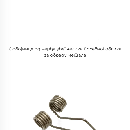
Одбојнице од нерђајућег челика посебног облика
за обраду метала