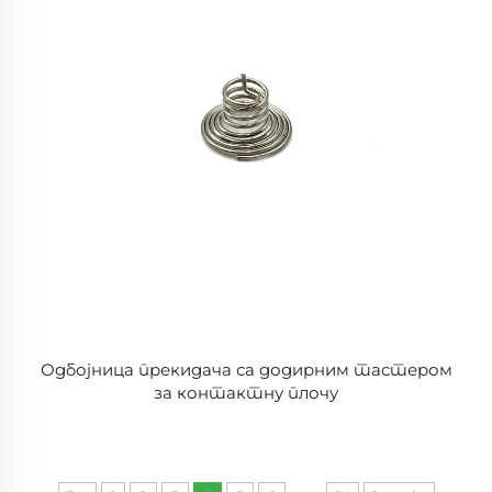
Одбојница прекидача са додирним тастером
за контактну плочу