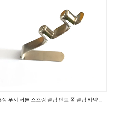
홍성 푸시 버튼 스프링 클립 텐트 폴 클립 카약 패들 스프링 스냅 중공 잠금 튜브 더블 핀 클립