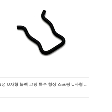
훙성 U자형 블랙 코팅 특수 형상 스프링 U자형 스프링 클립