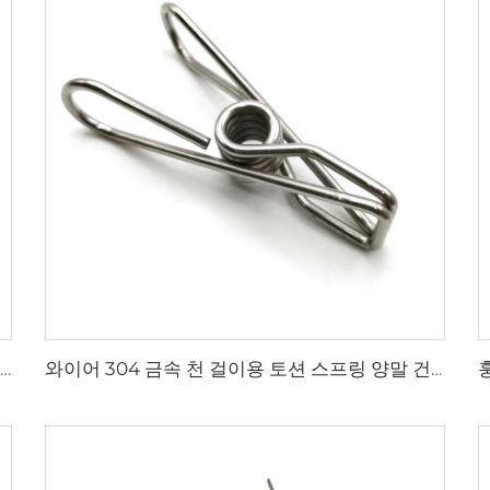
CE ISO 인증 공장 와이어 성형 스테인리스 스틸 더블 토션 스프링 클립
와이어 304 금속 천 걸이용 토션 스프링 양말 건조 핀 스프링 클립