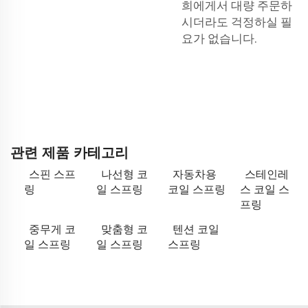
희에게서 대량 주문하
시더라도 걱정하실 필
요가 없습니다.
관련 제품 카테고리
스핀 스프
나선형 코
자동차용
스테인레
링
일 스프링
코일 스프링
스 코일 스
프링
중무게 코
맞춤형 코
텐션 코일
일 스프링
일 스프링
스프링