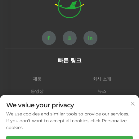
빠른 링크
제품
회사 소개
동영상
뉴스
연락처
블로그
We value your privacy
We use cookies and similar tools to provide our services.
If you don't want to accept all cookies, click Personalize
cookies.
구독하기