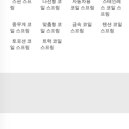
스핀 스프
나선형 코
자동차용
스테인레
링
일 스프링
코일 스프링
스 코일 스
프링
중무게 코
맞춤형 코
금속 코일
텐션 코일
일 스프링
일 스프링
스프링
스프링
토포션 코
트럭 코일
일 스프링
스프링