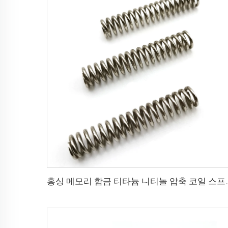
홍싱 메모리 합금 티타늄