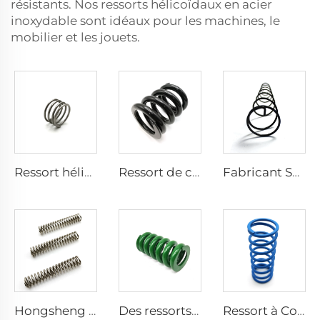
résistants. Nos ressorts hélicoïdaux en acier
inoxydable sont idéaux pour les machines, le
mobilier et les jouets.
Ressort hélicoïdal de compression en nickel conforme à CE, ISO, IATF 16949, utilisé dans divers domaines
Ressort de compression à enroulement noir finition SUS 304 pour moto
Fabricant Spirale Acier Inoxydable Distributeur Automatiqueressorts Sur Mesure Ressort à Compression Enroulé
Hongsheng Mémoire Alliage Titane Nitinol Ressort à Compression Enroulé
Des ressorts à compression en spirale sur mesure sont utilisés dans l'industrie
Ressort à Compression 0,01 12mm Résistant À La Fatigue Pour Machines Sur Mesure