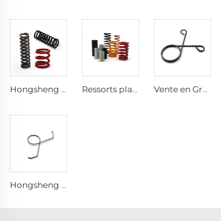
Hongsheng Inox Plat en Gros Métaux Bobine de ressorts à compression
Ressorts plats Hongsheng 10cm Ressort à compression Enroulé
Vente en Gros Ressort à Cône Ajustable Double Spirale Fil Inoxydable Ressort à Torsion
Hongsheng Torsion Coil Spring Metal Inox Spiral Torsion Springs