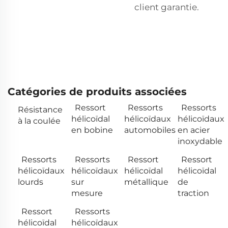
client garantie.
Catégories de produits associées
Ressort
Ressorts
Ressorts
Résistance
hélicoïdal
hélicoïdaux
hélicoïdaux
à la coulée
en bobine
automobiles
en acier
inoxydable
Ressorts
Ressorts
Ressort
Ressort
hélicoïdaux
hélicoïdaux
hélicoïdal
hélicoïdal
lourds
sur
métallique
de
mesure
traction
Ressort
Ressorts
hélicoïdal
hélicoïdaux