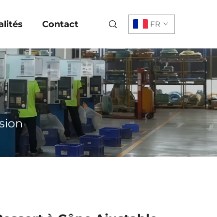
lités
Contact
FR
sion