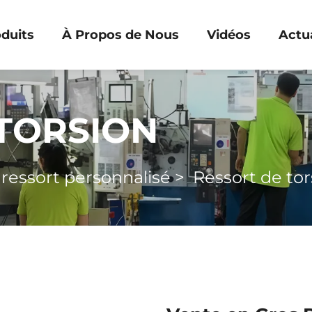
duits
À Propos de Nous
Vidéos
Actua
TORSION
>
ressort personnalisé
>
Ressort de tor