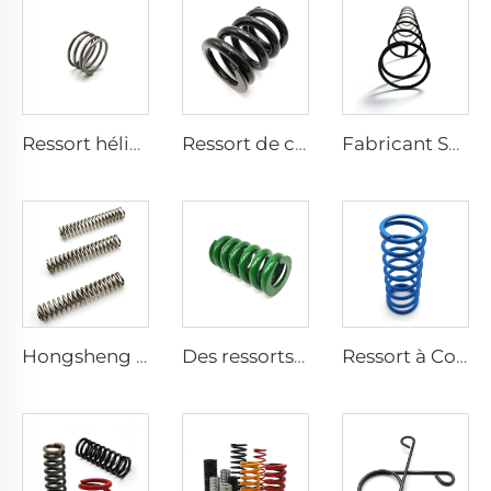
Ressort hélicoïdal de compression en nickel conforme à CE, ISO, IATF 16949, utilisé dans divers domaines
Ressort de compression à enroulement noir finition SUS 304 pour moto
Fabricant Spirale Acier Inoxydable Distributeur Automatiqueressorts Sur Mesure Ressort à Compression Enroulé
Hongsheng Mémoire Alliage Titane Nitinol Ressort à Compression Enroulé
Des ressorts à compression en spirale sur mesure sont utilisés dans l'industrie
Ressort à Compression 0,01 12mm Résistant À La Fatigue Pour Machines Sur Mesure