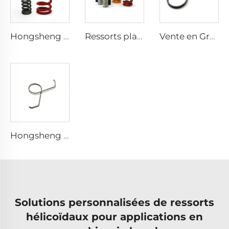
Hongsheng Inox Plat en Gros Métaux Bobine de ressorts à compression
Ressorts plats Hongsheng 10cm Ressort à compression Enroulé
Vente en Gros Ressort à Cône Ajustable Double Spirale Fil Inoxydable Ressort à Torsion
Hongsheng Torsion Coil Spring Metal Inox Spiral Torsion Springs
Solutions personnalisées de ressorts
hélicoïdaux pour applications en