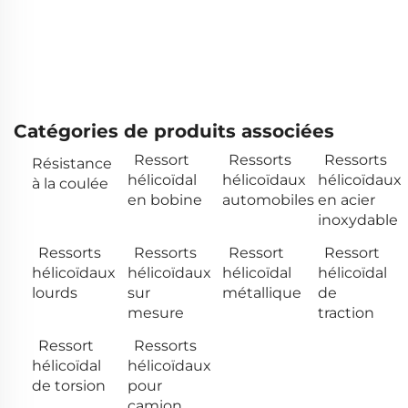
Catégories de produits associées
Ressort
Ressorts
Ressorts
Résistance
hélicoïdal
hélicoïdaux
hélicoïdaux
à la coulée
en bobine
automobiles
en acier
inoxydable
Ressorts
Ressorts
Ressort
Ressort
hélicoïdaux
hélicoïdaux
hélicoïdal
hélicoïdal
lourds
sur
métallique
de
mesure
traction
Ressort
Ressorts
hélicoïdal
hélicoïdaux
de torsion
pour
camion