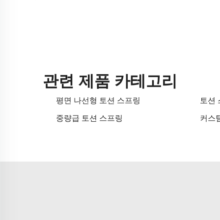
관련 제품 카테고리
평면 나선형 토션 스프링
토션
중량급 토션 스프링
커스텀