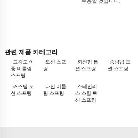
유용할 것입니다.
관련 제품 카테고리
고강도 이
토션 스프
회전형 톱
중량급 토
중 비틀림
링
션 스프링
션 스프링
스프링
커스텀 토
나선 비틀
스테인리
션 스프링
림 스프링
스 스틸 토
션 스프링