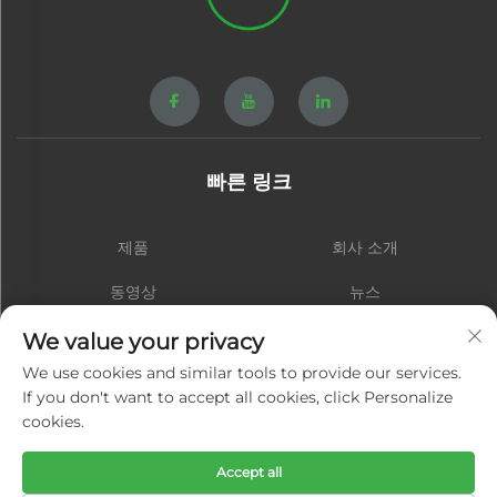
빠른 링크
제품
회사 소개
동영상
뉴스
연락처
블로그
We value your privacy
We use cookies and similar tools to provide our services.
If you don't want to accept all cookies, click Personalize
cookies.
구독하기
Accept all