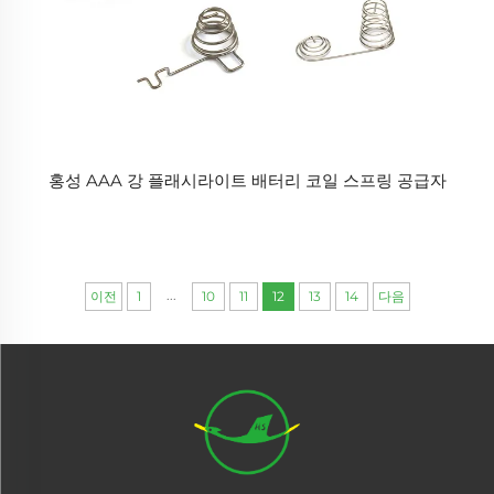
홍성 AAA 강 플래시라이트 배터리 코일 스프링 공급자
...
이전
1
10
11
12
13
14
다음