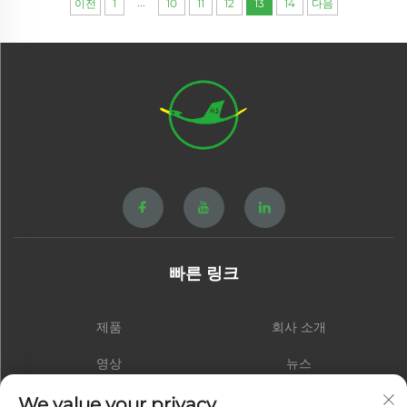
...
이전
1
10
11
12
13
14
다음
빠른 링크
제품
회사 소개
영상
뉴스
연락처
블로그
We value your privacy