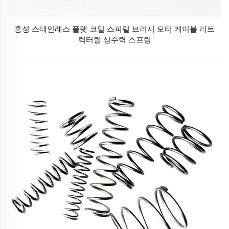
홍성 스테인레스 플랫 코일 스피럴 브러시 모터 케이블 리트
랙터릴 상수력 스프링