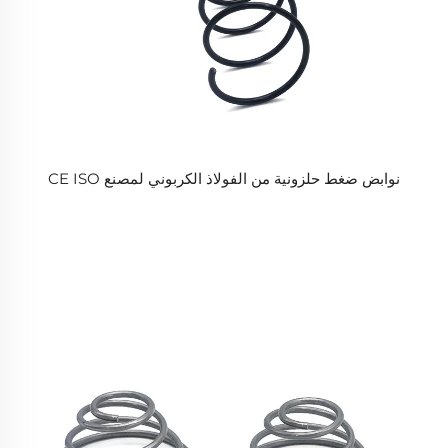
نوابض ضغط حلزونية من الفولاذ الكربوني لمصنع CE ISO