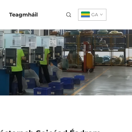
Teagmháil
GA