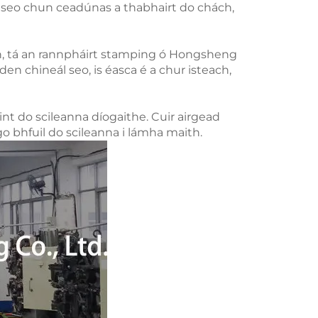
la seo chun ceadúnas a thabhairt do chách,
in, tá an rannpháirt stamping ó Hongsheng
en chineál seo, is éasca é a chur isteach,
nt do scileanna díogaithe. Cuir airgead
o bhfuil do scileanna i lámha maith.