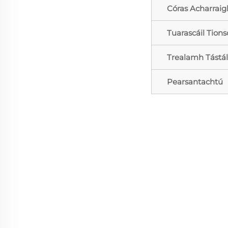
Córas Acharraig
Tuarascáil Tions
Trealamh Tástá
Pearsantachtú