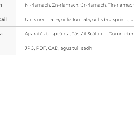
h
Ni-riamach, Zn-riamach, Cr-riamach, Tin-riamach
cail
Uirlis ríomhaire, uirlis fórmála, uirlis brú spriant, 
la
Aparatús taispeánta, Tástáil Scáltráin, Durometer
JPG, PDF, CAD, agus tuilleadh