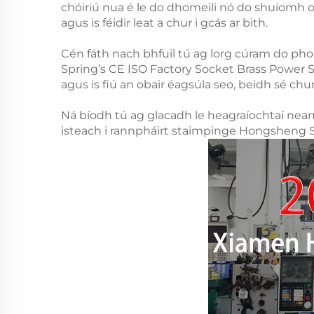
chóiriú nua é le do dhomeili nó do shuíomh oi
agus is féidir leat a chur i gcás ar bith.
Cén fáth nach bhfuil tú ag lorg cúram do ph
Spring’s CE ISO Factory Socket Brass Power Soc
agus is fiú an obair éagsúla seo, beidh sé 
Ná bíodh tú ag glacadh le heagraíochtaí neam
isteach i rannpháirt staimpinge Hongsheng Spr