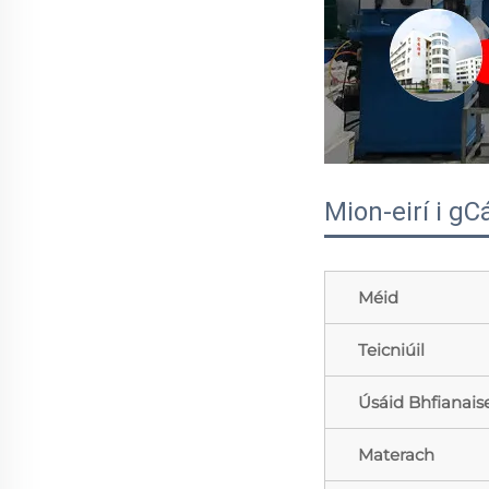
Mion-eirí i g
Méid
Teicniúil
Úsáid Bhfianais
Materach