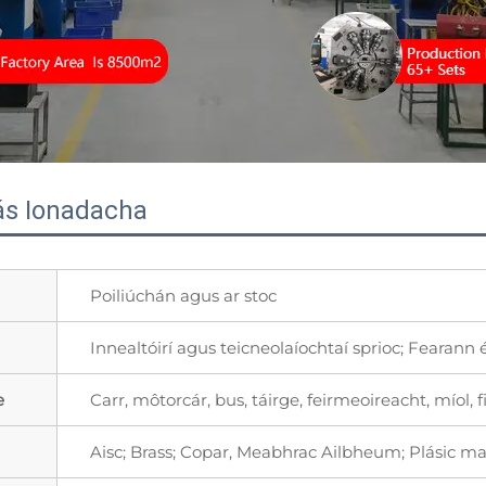
Cás Ionadacha
Poiliúchán agus ar stoc
Innealtóirí agus teicneolaíochtaí sprioc; Fearann
e
Carr, môtorcár, bus, táirge, feirmeoireacht, míol, fi
Aisc; Brass; Copar, Meabhrac Ailbheum; Plásic 