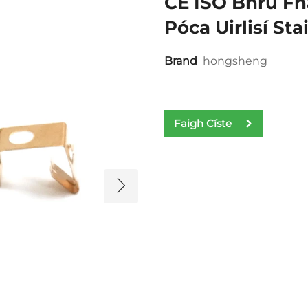
CE ISO Bhrú Fh
Póca Uirlisí St
Brand
hongsheng
Faigh Císte