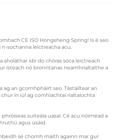
níomhach CE ISO Hongsheng Spring! Is é seo
 n-sochanna leictreacha acu.
 sholáthar idir do chóras sóca leictreach
ur isteach nó bronntanas neamhrialtaithe a
la ag an gcomhpháirt seo. Tástáiltear an
hur in iúl ag comhlachtaí rialtaíochta
on phróiseas suiteála uasal. Cé acu nóiméad a
chruthú agus úsáid.
o mbeidh sé chomh maith againn mar gur