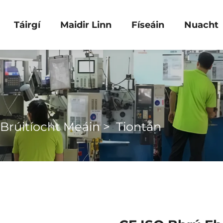
Táirgí
Maidir Linn
Físeáin
Nuacht
Brúitíocht Meáin
>
Tiontán