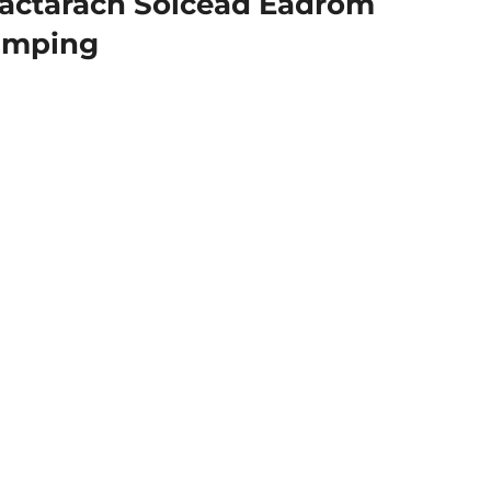
áctarach Soicéad Éadrom
aimping