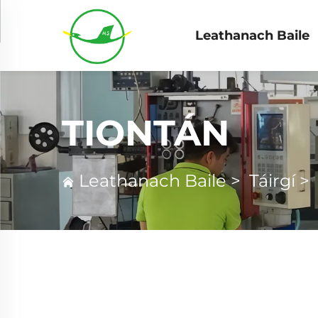
Leathanach Baile
TIONTÁN
Leathanach Baile
>
Táirgí
>