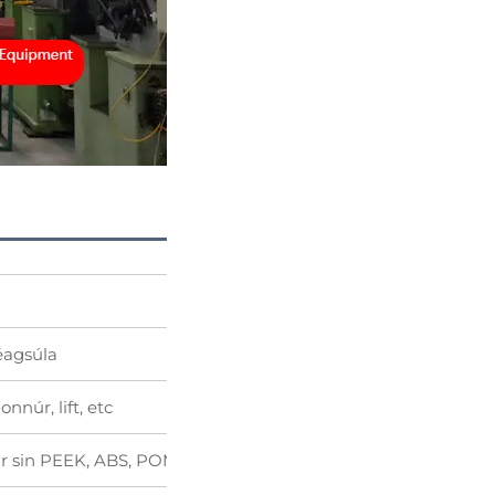
 éagsúla
onnúr, lift, etc
mar sin PEEK, ABS, POM agus ansin amach