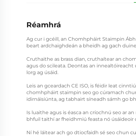
Réamhrá
Ag cur i gcéill, an Chomhpháirt Staimpin Á
beart ardchaighdeán a bheidh ag gach duine 
Cruthaithe as brass dian, cruthaítear an chom
agus do scileata. Deontas an innealtóireach
lorg ag úsáid.
Leis an gceardach CE ISO, is féidir leat cinn
chomhpháirt staimpin seo go cúramach chun ci
idirnáisiúnta, ag tabhairt síneadh sámh go bhf
Is luaithe agus is éasca an críochnú seo ar an
bhfuil taithí ar fheidhmiú feasta nó úsáideoi
Ní hé láitear ach go dtiocfaidh sé seo chun