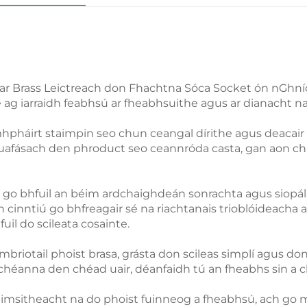
bhar Brass Leictreach don Fhachtna Sóca Socket ón nGh
ag iarraidh feabhsú ar fheabhsuithe agus ar dianacht na
hpháirt staimpin seo chun ceangal dírithe agus deacair a
t uafásach den phroduct seo ceannróda casta, gan aon ch
tiú go bhfuil an béim ardchaighdeán sonrachta agus siopá
nntiú go bhfreagair sé na riachtanais trioblóideacha a c
uil do scileata cosainte.
 mbriotail phoist brasa, grásta don scileas simplí agus d
r chéanna den chéad uair, déanfaidh tú an fheabhs sin a 
 cuimsitheacht na do phoist fuinneog a fheabhsú, ach g