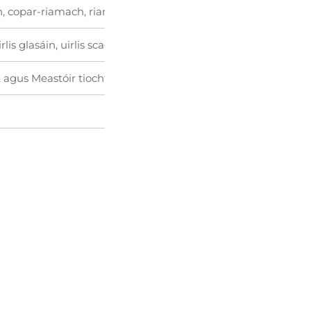
, copar-riamach, riamaíocht le huaireadú, glasóg deacbháin 
uirlis glasáin, uirlis scagadh agus eile
, agus Meastóir tiocht chlochaithe