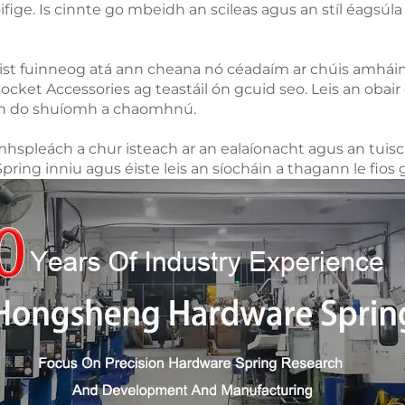
fige. Is cinnte go mbeidh an scileas agus an stíl éagsú
oist fuinneog atá ann cheana nó céadaím ar chúis amhá
ket Accessories ag teastáil ón gcuid seo. Leis an obair d
chun do shuíomh a chaomhnú.
hspleách a chur isteach ar an ealaíonacht agus an tuisci
ing inniu agus éiste leis an síocháin a thagann le fios g