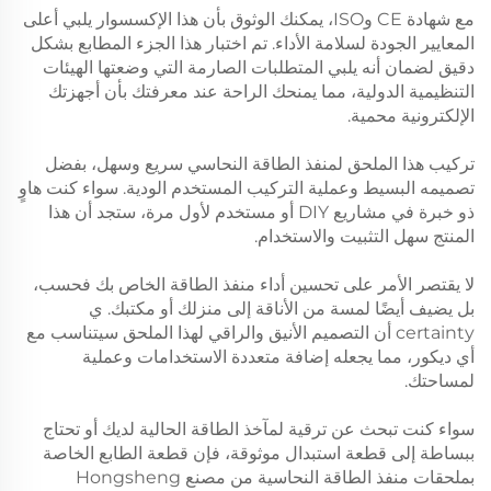
مع شهادة CE وISO، يمكنك الوثوق بأن هذا الإكسسوار يلبي أعلى
المعايير الجودة لسلامة الأداء. تم اختبار هذا الجزء المطابع بشكل
دقيق لضمان أنه يلبي المتطلبات الصارمة التي وضعتها الهيئات
التنظيمية الدولية، مما يمنحك الراحة عند معرفتك بأن أجهزتك
الإلكترونية محمية.
تركيب هذا الملحق لمنفذ الطاقة النحاسي سريع وسهل، بفضل
تصميمه البسيط وعملية التركيب المستخدم الودية. سواء كنت هاوٍ
ذو خبرة في مشاريع DIY أو مستخدم لأول مرة، ستجد أن هذا
المنتج سهل التثبيت والاستخدام.
لا يقتصر الأمر على تحسين أداء منفذ الطاقة الخاص بك فحسب،
بل يضيف أيضًا لمسة من الأناقة إلى منزلك أو مكتبك. ي
certainty أن التصميم الأنيق والراقي لهذا الملحق سيتناسب مع
أي ديكور، مما يجعله إضافة متعددة الاستخدامات وعملية
لمساحتك.
سواء كنت تبحث عن ترقية لمآخذ الطاقة الحالية لديك أو تحتاج
ببساطة إلى قطعة استبدال موثوقة، فإن قطعة الطابع الخاصة
بملحقات منفذ الطاقة النحاسية من مصنع Hongsheng