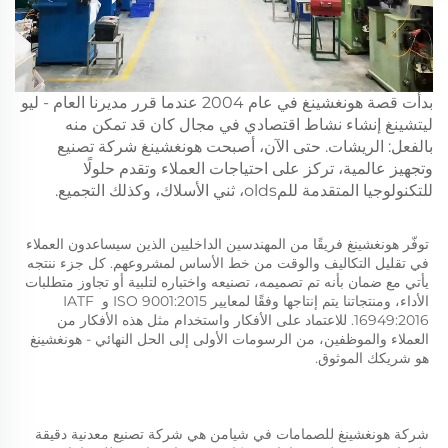
بدأت قصة هونغشينغ في عام 2004 عندما قرر مديرنا العام - ليو
ليتشينغ إنشاء نشاط اقتصادي في مجال كان قد تمكن منه
بالفعل: الريشات. حتى الآن، أصبحت هونغشينغ شركة تصنيع
وتجهيز عالمية، تركز على احتياجات العملاء وتقدم حلولًا
للتكنولوجيا المتقدمة للمolds، ثني الأسلاك، وكذلك التجميع.
توفّر هونغشينغ فريقًا من المهندسين الداخليين الذين سيساعدون العملاء 
في تقليل التكاليف والوقت من خط الأساس لمشروعهم. كل جزء ننتجه 
يأتي مع ضمان بأنه تم تصميمه، تصنيعه واختباره لتلبية أو تجاوز متطلبات 
الأداء، ومنتجاتنا يتم إنتاجها وفقًا لمعايير ISO 9001:2015 و IATF 
16949:2016. للاعتماد على الأفكار واستخدام مثل هذه الأفكار من 
العملاء والموظفين، من الرسومات الأولى إلى الحل النهائي - هونغشينغ 
هو شريكك الموثوق. 
شركة هونغشينغ للصمامات في شيامن هي شركة تصنيع معدنية دقيقة 