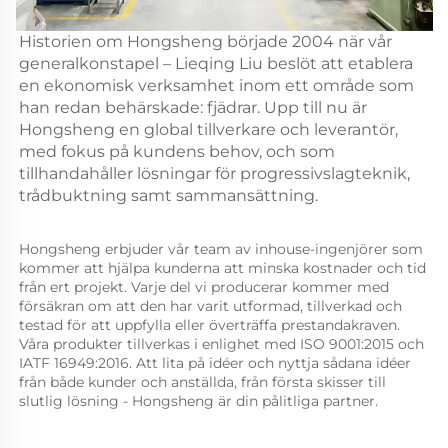
Historien om Hongsheng började 2004 när vår
generalkonstapel – Lieqing Liu beslöt att etablera
en ekonomisk verksamhet inom ett område som
han redan behärskade: fjädrar. Upp till nu är
Hongsheng en global tillverkare och leverantör,
med fokus på kundens behov, och som
tillhandahåller lösningar för progressivslagteknik,
trådbuktning samt sammansättning.
Hongsheng erbjuder vår team av inhouse-ingenjörer som 
kommer att hjälpa kunderna att minska kostnader och tid 
från ert projekt. Varje del vi producerar kommer med 
försäkran om att den har varit utformad, tillverkad och 
testad för att uppfylla eller överträffa prestandakraven. 
Våra produkter tillverkas i enlighet med ISO 9001:2015 och 
IATF 16949:2016. Att lita på idéer och nyttja sådana idéer 
från både kunder och anställda, från första skisser till 
slutlig lösning - Hongsheng är din pålitliga partner. 