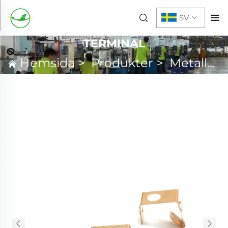
SV
TERMINAL
Hemsida
>
Produkter
>
Metallpressning