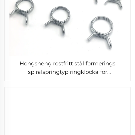
Hongsheng rostfritt stål formerings
spiralspringtyp ringklocka för
bränsleledning