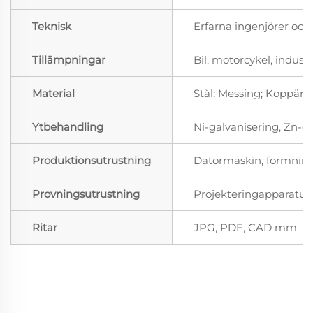
Teknisk
Erfarna ingenjörer och
Tillämpningar
Bil, motorcykel, industr
Material
Stål; Messing; Koppär
Ytbehandling
Ni-galvanisering, Zn-ga
Produktionsutrustning
Datormaskin, formning
Provningsutrustning
Projekteringapparatur,
Ritar
JPG, PDF, CAD mm