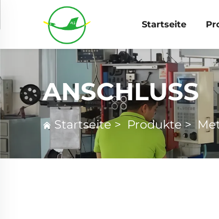
Startseite
Pr
ANSCHLUSS
Startseite
>
Produkte
>
Met