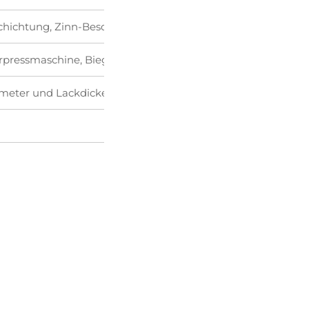
hichtung, Zinn-Beschichtung, Kupfer-Beschichtung, Hot-Dip-G
pressmaschine, Biegemaschine, Schlagmaschine und ande
urometer und Lackdickenmessgerät